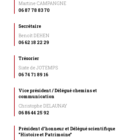
Martine CAMPANGNE
06 87 78 83 70
Secrétaire
Benoît DEHEN
06 62 18 22 29
Trésorier
Sixte de JOTEMPS
06 74 71 89 16
Vice président / Délégué chemins et
communication
Christophe DELAUNAY
06 86 44 25 92
Président d'honneur et Délégué scientifique
"Histoire et Patrimoine"