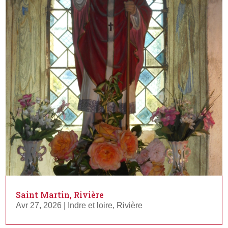
Saint Martin, Rivière
Avr 27, 2026
|
Indre et loire
,
Rivière